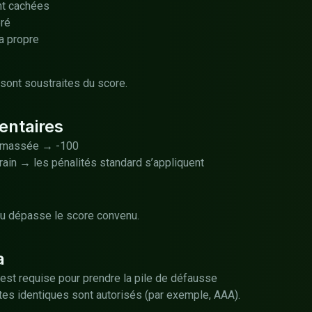
nt cachées
ré
a propre
sont soustraites du score.
entaires
ramassée → -100
errain → les pénalités standard s’appliquent
ou dépasse le score convenu.
a
n’est requise pour prendre la pile de défausse
es identiques sont autorisés (par exemple, AAA).