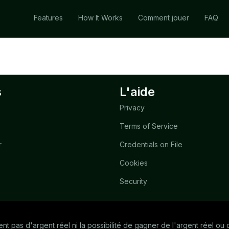
Features
How It Works
Comment jouer
FAQ
s
L'aide
Privacy
Terms of Service
r
Credentials on File
Cookies
Security
rent pas d'argent réel ni la possibilité de gagner de l'argent réel o