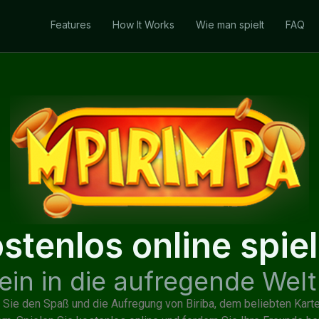
Features
How It Works
Wie man spielt
FAQ
stenlos online spie
ein in die aufregende Welt
Sie den Spaß und die Aufregung von Biriba, dem beliebten Kart