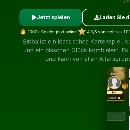
Zype
Jetzt spielen
Laden Sie d
1000+ Spieler jetzt online
4.8/5 von mehr als 1.
Biriba ist ein klassisches Kartenspiel, 
und ein bisschen Glück kombiniert. Es i
und kann von allen Altersgrup